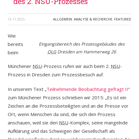
des 2. NSU-Prozesses
13.11.2025
·
ALLGEMEIN
,
ANALYSE & RECHERCHE
,
FEATURED
Wie
bereits
Eingangsbereich des Prozessgebäudes des
OLG
Dresden am Hammerweg 26
beim
Münchener
NSU
-Prozess rufen wir auch beim 2.
NSU
-
Prozess in Dresden zum Prozessbesuch auf.
In unserem Text „
Teilnehmende Beobachtung gefragt II
“
zum Münchener Prozess schrieben wir 2015: „Es ist ein
Zeichen an die Prozessbeteiligten und an die Presse vor
Ort, wenn Menschen da sind, die sich den Prozess
anschauen, weil sie den
NSU
-Komplex, seine mangelnde
Aufklärung und das Schweigen der Gesellschaft als