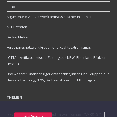
apabiz
Argumente e.V. – Netzwerk antirassistischer Initiativen
ART Dresden
DerRechteRand
Forschungsnetzwerk Frauen und Rechtsextremismus
LOTTA – Antifaschistische Zeitung aus NRW, Rheinland-Pfalz und
Hessen
Und weiterer unabhängiger Antifaschist_innen und Gruppen aus
Hessen, Hamburg, NRW, Sachsen-Anhalt und Thüringen
THEMEN
"Aktion
"Oskar" (Tino Brandt)
"Jule" (Julina Wa.)
"Schubi"
Jetzt Spenden