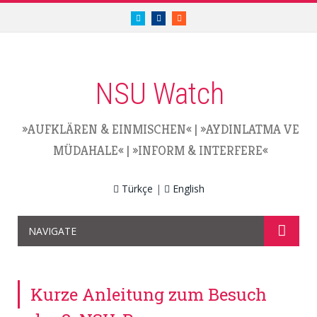
twitter.com/nsuwatch
facebook.com/nsuwatch
RSS
NSU Watch
»AUFKLÄREN & EINMISCHEN«
|
»AYDINLATMA VE
MÜDAHALE«
|
»INFORM & INTERFERE«
Türkçe
|
English
NAVIGATE
Kurze Anleitung zum Besuch