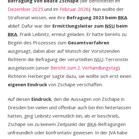
Befragung von Beate Zschäpe
(wir berichteten im
Dezember 2025
und im
Februar 2026
). Nun wollte der
Strafsenat wissen, wie ihre
Befragung 2023 beim
BKA
ablief. Dafür war der
Ermittlungsleiter zum
NSU
beim
BKA
, Frank Leibnitz, erneut geladen. Er hatte bereits zu
Beginn des Prozesses zum
Gesamtverfahren
ausgesagt, dabei aber auf Wunsch der Vorsitzenden
Richterin die Befragung der verurteilten
NSU
-Terroristin
ausgelassen (unser
Bericht zum 2. Verhandlungstag
).
Richterin Herberger sagte dazu, sie wollte sich erst einen
eigenen Eindruck
von Zschäpe verschaffen.
Auf diesen
Eindruck
, den die Aussagen von Zschäpe in
Dresden bei vielen und offenbar auch bei ihm hinterlassen
hatten, ging Leibnitz vermutlich ein, als er beschrieb,
Zschäpe sei zu keinem Zeitpunkt der
BKA
-Befragungen
unfreundlich oder konfrontativ gewesen. In der JVA habe