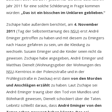
Jahr 2011 für eine solche Schilderung in Frage kommen
würden:
„Das ist ein bisschen im Unklaren geblieben.“
Zschäpe habe außerdem berichtet, am
4. November
2011
(Tag der Selbstenttarnung des
NSU
) erst André
Eminger getroffen zu haben und mit diesem zu Emingers
nach Hause gefahren zu sein, um die Kleidung zu
wechseln. Susann Eminger und die Kinder seien nicht da
gewesen. Zschäpe habe angegeben, André Eminger und
Matthias Dienelt (Wohnungsgeber der Wohnungen des
NSU
-Kerntrios in der Polenzstraße und in der
Frühlingsstraße in Zwickau) erst dann
von den Morden
und Anschlägen erzählt
zu haben. Laut Zschäpe sei
André Eminger traurig über den Tod von Mundlos und
Böhnhardt gewesen, Dienelt schockiert über die Taten.
Leibnitz schließt daraus, dass
André Eminger von den
Taten schon gewusst haben könnte
.
Das sei