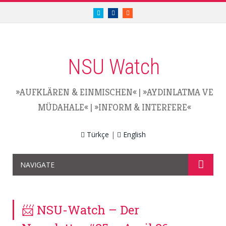
twitter.com/nsuwatch
facebook.com/nsuwatch
RSS
NSU Watch
»AUFKLÄREN & EINMISCHEN«
|
»AYDINLATMA VE
MÜDAHALE«
|
»INFORM & INTERFERE«
Türkçe
|
English
NAVIGATE
📨 NSU-Watch – Der