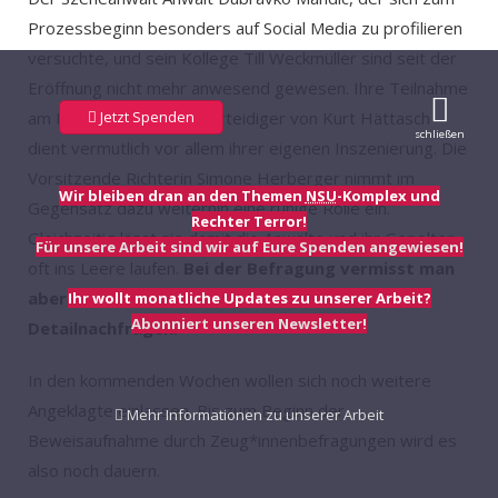
Prozessbeginn besonders auf Social Media zu profilieren
versuchte, und sein Kollege Till Weckmüller sind seit der
Eröffnung nicht mehr anwesend gewesen. Ihre Teilnahme
Jetzt Spenden
am Prozess – als Wahlverteidiger von Kurt Hättasch –
schließen
dient vermutlich vor allem ihrer eigenen Inszenierung. Die
Vorsitzende Richterin Simone Herberger nimmt im
Wir bleiben dran an den Themen
NSU
-Komplex und
Gegensatz dazu weiterhin eine ruhige Rolle ein.
Rechter Terror!
Gleichzeitig lässt sie damit die Anwälte und ihr Gepolter
Für unsere Arbeit sind wir auf Eure Spenden angewiesen!
oft ins Leere laufen.
Bei der Befragung vermisst man
aber, wie im 2.
NSU
-Prozess, wichtige
Ihr wollt monatliche Updates zu unserer Arbeit?
Abonniert unseren Newsletter!
Detailnachfragen.
In den kommenden Wochen wollen sich noch weitere
Angeklagte einlassen. Bis zum Beginn der
Mehr Informationen zu unserer Arbeit
Beweisaufnahme durch Zeug*innenbefragungen wird es
also noch dauern.