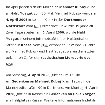
Im April jähren sich die Morde an
Mehmet Kubaşık
und
an
Halit Yozgat
zum 20. Mal. Mehmet Kubaşık wurde am
4. April 2006
in seinem Kiosk in der
Dortmunder
Nordstadt
vom
NSU
ermordet. Er wurde 39 Jahre alt.
Zwei Tage später, am
6. April 2006
, wurde
Halit
Yozgat
in seinem Internetcafé in der Holländischen
Straße in
Kassel
vom
NSU
ermordet. Er wurde 21 Jahre
alt. Mehmet Kubaşık und Halit Yozgat waren die letzten
bekannten Opfer der
rassistischen Mordserie des
NSU
.
Am Samstag,
4. April 2026
, gibt es um 15 Uhr
ein
Gedenken an Mehmet Kubaşık
am Tatort in der
Malinckrodtstraße 190 in Dortmund. Am Montag,
6. April
2026
, gibt es in Kassel ein
Gedenken an Halit Yozgat
am Halitplatz in Kassel. Weitere Informationen findet ihr