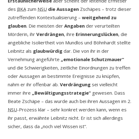
Erstaunlicherweise
aber scheint der leitende Ermittler
des
BKA
zum
NSU
die Aussagen
Zschäpes – trotz dieser
zutreffenden Kontextualisierung –
weitgehend zu
glauben
. Die meisten der
Angaben
der verurteilten
Mörderin, ihr
Verdrängen
, ihre
Erinnerungslücken
, die
angebliche Isoliertheit von Mundlos und Böhnhardt stellte
Leibnitz als
glaubwürdig
dar. Die von ihr in der
Vernehmung angeführte
„emotionale Schutzmauer“
und die Schwierigkeiten, zeitliche Einordnungen zu treffen
oder Aussagen an bestimmte Ereignisse zu knüpfen,
nahm er ihr offenbar ab.
Verdrängung
sei vielleicht
immer ihre
„Bewältigungsstrategie“
gewesen. Dass
Beate Zschäpe – das wurde auch bei ihren Aussagen im 2.
NSU
-Prozess klar – sehr konkret werden kann, wenn es
ihr passt, erwähnte Leibnitz nicht. Er ist sich allerdings
sicher, dass da „noch viel Wissen ist“.