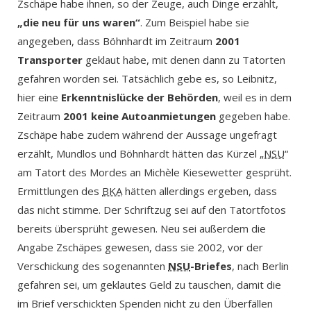
Zschäpe habe ihnen, so der Zeuge, auch Dinge erzählt,
„die neu für uns waren“
. Zum Beispiel habe sie
angegeben, dass Böhnhardt im Zeitraum
2001
Transporter
geklaut habe, mit denen dann zu Tatorten
gefahren worden sei. Tatsächlich gebe es, so Leibnitz,
hier eine
Erkenntnislücke der Behörden
, weil es in dem
Zeitraum
2001 keine Autoanmietungen
gegeben habe.
Zschäpe habe zudem während der Aussage ungefragt
erzählt, Mundlos und Böhnhardt hätten das Kürzel „
NSU
“
am Tatort des Mordes an Michèle Kiesewetter gesprüht.
Ermittlungen des
BKA
hätten allerdings ergeben, dass
das nicht stimme. Der Schriftzug sei auf den Tatortfotos
bereits übersprüht gewesen. Neu sei außerdem die
Angabe Zschäpes gewesen, dass sie 2002, vor der
Verschickung des sogenannten
NSU
-Briefes
, nach Berlin
gefahren sei, um geklautes Geld zu tauschen, damit die
im Brief verschickten Spenden nicht zu den Überfällen