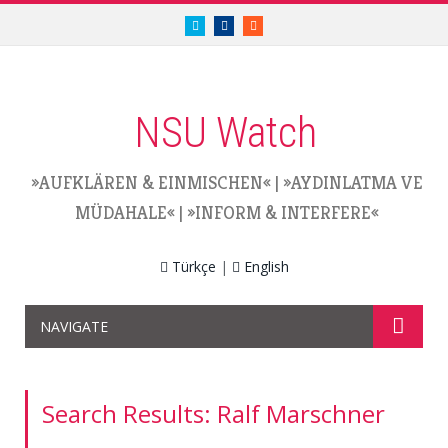
twitter.com/nsuwatch
facebook.com/nsuwatch
RSS
NSU Watch
»AUFKLÄREN & EINMISCHEN«
|
»AYDINLATMA VE
MÜDAHALE«
|
»INFORM & INTERFERE«
Türkçe
|
English
NAVIGATE
Search Results: Ralf Marschner