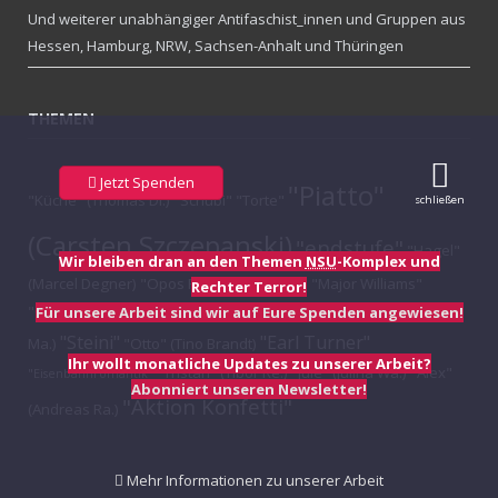
Und weiterer unabhängiger Antifaschist_innen und Gruppen aus
Hessen, Hamburg, NRW, Sachsen-Anhalt und Thüringen
THEMEN
Jetzt Spenden
"Piatto"
"Küche" (Thomas Di.)
"Schubi"
"Torte"
schließen
(Carsten Szczepanski)
"endstufe"
"Hagel"
Wir bleiben dran an den Themen
NSU
-Komplex und
(Marcel Degner)
"Opos Records"
"Onkel"
"Major Williams"
Rechter Terror!
"Oskar" (Tino Brandt)
#Gauck #Bundespräsident
"Primus" (Ralf
Für unsere Arbeit sind wir auf Eure Spenden angewiesen!
"Steini"
"Earl Turner"
Ma.)
"Otto" (Tino Brandt)
Ihr wollt monatliche Updates zu unserer Arbeit?
"Tristan" (Tibor Re.)
"Jule" (Julina Wa.)
"Alex"
"Eisenbahnromantik"
Abonniert unseren Newsletter!
"Aktion Konfetti"
(Andreas Ra.)
Mehr Informationen zu unserer Arbeit