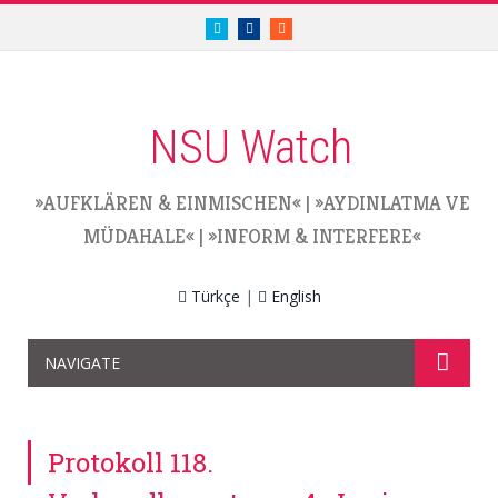
twitter.com/nsuwatch
facebook.com/nsuwatch
RSS
NSU Watch
»AUFKLÄREN & EINMISCHEN«
|
»AYDINLATMA VE
MÜDAHALE«
|
»INFORM & INTERFERE«
Türkçe
|
English
NAVIGATE
Protokoll 118.