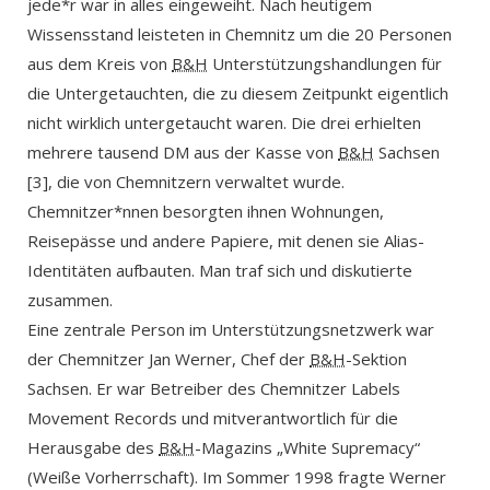
jede*r war in alles eingeweiht. Nach heutigem
Wissensstand leisteten in Chemnitz um die 20 Personen
aus dem Kreis von
B&H
Unterstützungshandlungen für
die Untergetauchten, die zu diesem Zeitpunkt eigentlich
nicht wirklich untergetaucht waren. Die drei erhielten
mehrere tausend DM aus der Kasse von
B&H
Sachsen
[3], die von Chemnitzern verwaltet wurde.
Chemnitzer*nnen besorgten ihnen Wohnungen,
Reisepässe und andere Papiere, mit denen sie Alias-
Identitäten aufbauten. Man traf sich und diskutierte
zusammen.
Eine zentrale Person im Unterstützungsnetzwerk war
der Chemnitzer Jan Werner, Chef der
B&H
-Sektion
Sachsen. Er war Betreiber des Chemnitzer Labels
Movement Records und mitverantwortlich für die
Herausgabe des
B&H
-Magazins „White Supremacy“
(Weiße Vorherrschaft). Im Sommer 1998 fragte Werner