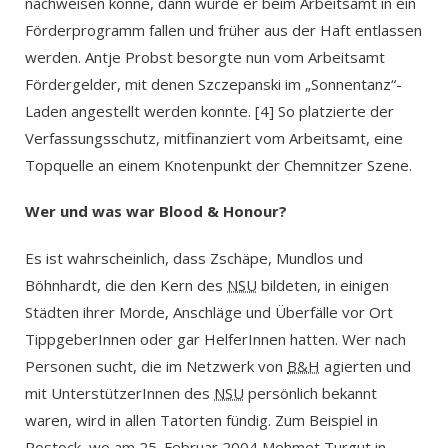
nachweisen könne, dann würde er beim Arbeitsamt in ein
Förderprogramm fallen und früher aus der Haft entlassen
werden. Antje Probst besorgte nun vom Arbeitsamt
Fördergelder, mit denen Szczepanski im „Sonnentanz“-
Laden angestellt werden konnte. [4] So platzierte der
Verfassungsschutz, mitfinanziert vom Arbeitsamt, eine
Topquelle an einem Knotenpunkt der Chemnitzer Szene.
Wer und was war Blood & Honour?
Es ist wahrscheinlich, dass Zschäpe, Mundlos und
Böhnhardt, die den Kern des
NSU
bildeten, in einigen
Städten ihrer Morde, Anschläge und Überfälle vor Ort
TippgeberInnen oder gar HelferInnen hatten. Wer nach
Personen sucht, die im Netzwerk von
B&H
agierten und
mit UnterstützerInnen des
NSU
persönlich bekannt
waren, wird in allen Tatorten fündig. Zum Beispiel in
Rostock, wo am 25. Februar 2004 Mehmet Turgut in