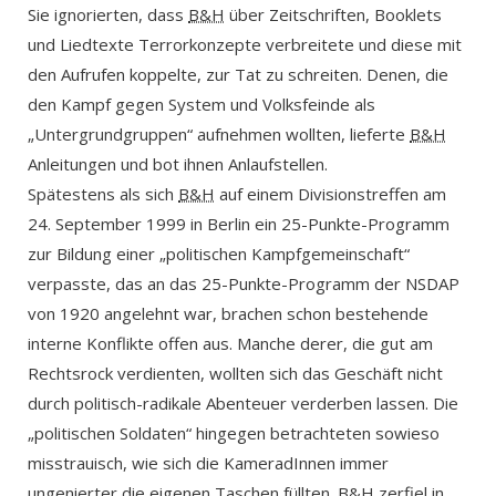
Sie ignorierten, dass
B&H
über Zeitschriften, Booklets
und Liedtexte Terrorkonzepte verbreitete und diese mit
den Aufrufen koppelte, zur Tat zu schreiten. Denen, die
den Kampf gegen System und Volksfeinde als
„Untergrundgruppen“ aufnehmen wollten, lieferte
B&H
Anleitungen und bot ihnen Anlaufstellen.
Spätestens als sich
B&H
auf einem Divisionstreffen am
24. September 1999 in Berlin ein 25-Punkte-Programm
zur Bildung einer „politischen Kampfgemeinschaft“
verpasste, das an das 25-Punkte-Programm der NSDAP
von 1920 angelehnt war, brachen schon bestehende
interne Konflikte offen aus. Manche derer, die gut am
Rechtsrock verdienten, wollten sich das Geschäft nicht
durch politisch-radikale Abenteuer verderben lassen. Die
„politischen Soldaten“ hingegen betrachteten sowieso
misstrauisch, wie sich die KameradInnen immer
ungenierter die eigenen Taschen füllten.
B&H
zerfiel in