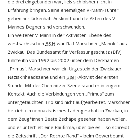
die drei eingebunden war, ließ sich bisher nicht in
Erfahrung bringen. Seine ehemaligen V-Mann-Führer
geben nur lückenhaft Auskunft und die Akten des V-
Mannes Degner sind verschwunden.
Ein weiterer V-Mann in der Aktivisten-Ebene des
westsächsischen
B&H
war Ralf Marschner „Manole“ aus
Zwickau. Das Bundesamt für Verfassungsschutz (
BfV
)
führte ihn von 1992 bis 2002 unter dem Decknamen
„Primus“. Marschner war ein Urgestein der Zwickauer
Naziskinheadszene und ein
B&H
-Aktivist der ersten
Stunde. Mit der Chemnitzer Szene stand er in engem
Kontakt. Auch die Verbindungen von „Primus“ zum
untergetauchten Trio sind nicht aufgearbeitet. Marschner
betrieb ein neonazistisches Ladengeschäft in Zwickau, in
dem Zeug*innen Beate Zschäpe gesehen haben wollen,
und er unterhielt eine Baufirma, über die es – so schreibt
die Zeitschrift „Der Rechte Rand“ – beim Gewerbeamt