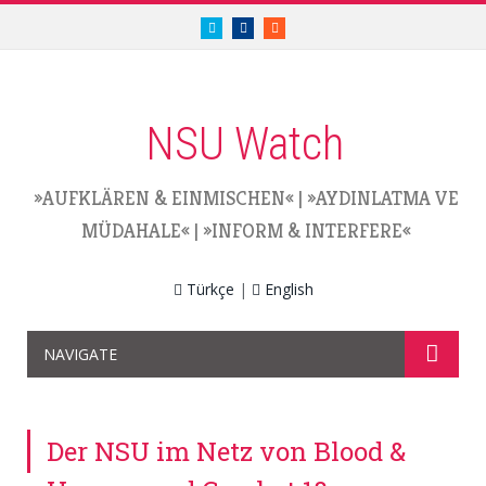
twitter.com/nsuwatch
facebook.com/nsuwatch
RSS
NSU Watch
»AUFKLÄREN & EINMISCHEN«
|
»AYDINLATMA VE
MÜDAHALE«
|
»INFORM & INTERFERE«
Türkçe
|
English
NAVIGATE
Der NSU im Netz von Blood &