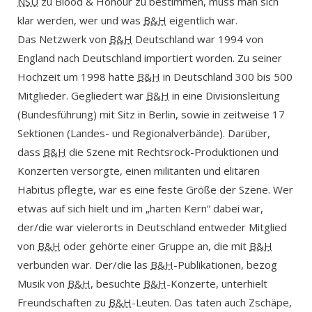
NSU
zu Blood & Honour zu bestimmen, muss man sich
klar werden, wer und was
B&H
eigentlich war.
Das Netzwerk von
B&H
Deutschland war 1994 von
England nach Deutschland importiert worden. Zu seiner
Hochzeit um 1998 hatte
B&H
in Deutschland 300 bis 500
Mitglieder. Gegliedert war
B&H
in eine Divisionsleitung
(Bundesführung) mit Sitz in Berlin, sowie in zeitweise 17
Sektionen (Landes- und Regionalverbände). Darüber,
dass
B&H
die Szene mit Rechtsrock-Produktionen und
Konzerten versorgte, einen militanten und elitären
Habitus pflegte, war es eine feste Größe der Szene. Wer
etwas auf sich hielt und im „harten Kern“ dabei war,
der/die war vielerorts in Deutschland entweder Mitglied
von
B&H
oder gehörte einer Gruppe an, die mit
B&H
verbunden war. Der/die las
B&H
-Publikationen, bezog
Musik von
B&H
, besuchte
B&H
-Konzerte, unterhielt
Freundschaften zu
B&H
-Leuten. Das taten auch Zschäpe,