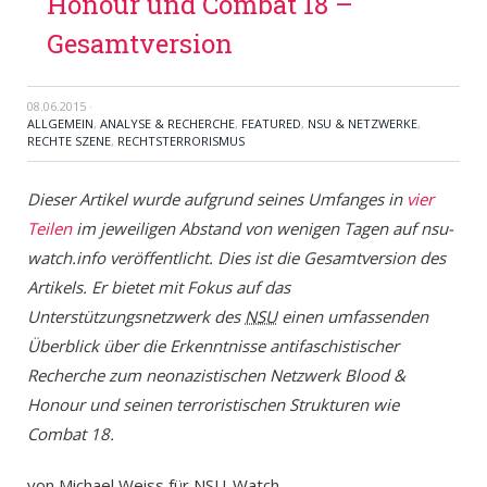
Honour und Combat 18 –
Gesamtversion
08.06.2015
·
ALLGEMEIN
,
ANALYSE & RECHERCHE
,
FEATURED
,
NSU & NETZWERKE
,
RECHTE SZENE
,
RECHTSTERRORISMUS
Dieser Artikel wurde aufgrund seines Umfanges in
vier
Teilen
im jeweiligen Abstand von wenigen Tagen auf nsu-
watch.info veröffentlicht. Dies ist die Gesamtversion des
Artikels. Er bietet mit Fokus auf das
Unterstützungsnetzwerk des
NSU
einen umfassenden
Überblick über die Erkenntnisse antifaschistischer
Recherche zum neonazistischen Netzwerk Blood &
Honour und seinen terroristischen Strukturen wie
Combat 18.
von Michael Weiss für
NSU
-Watch