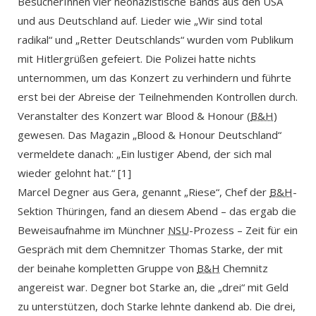
BesucherInnen vier neonazistische Bands aus den USA
und aus Deutschland auf. Lieder wie „Wir sind total
radikal“ und „Retter Deutschlands“ wurden vom Publikum
mit Hitlergrüßen gefeiert. Die Polizei hatte nichts
unternommen, um das Konzert zu verhindern und führte
erst bei der Abreise der Teilnehmenden Kontrollen durch.
Veranstalter des Konzert war Blood & Honour (
B&H
)
gewesen. Das Magazin „Blood & Honour Deutschland“
vermeldete danach: „Ein lustiger Abend, der sich mal
wieder gelohnt hat.“ [1]
Marcel Degner aus Gera, genannt „Riese“, Chef der
B&H
-
Sektion Thüringen, fand an diesem Abend – das ergab die
Beweisaufnahme im Münchner
NSU
-Prozess – Zeit für ein
Gespräch mit dem Chemnitzer Thomas Starke, der mit
der beinahe kompletten Gruppe von
B&H
Chemnitz
angereist war. Degner bot Starke an, die „drei“ mit Geld
zu unterstützen, doch Starke lehnte dankend ab. Die drei,