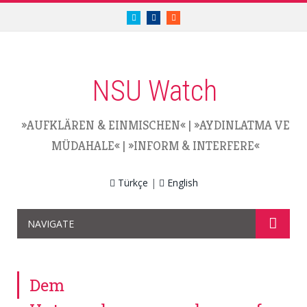
twitter.com/nsuwatch
facebook.com/nsuwatch
RSS
NSU Watch
»AUFKLÄREN & EINMISCHEN«
|
»AYDINLATMA VE
MÜDAHALE«
|
»INFORM & INTERFERE«
Türkçe
|
English
NAVIGATE
Dem