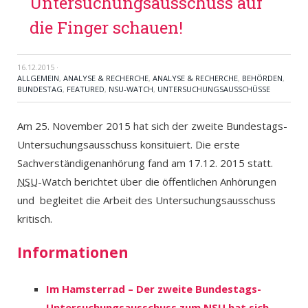
Untersuchungsausschuss auf
die Finger schauen!
16.12.2015
·
ALLGEMEIN
,
ANALYSE & RECHERCHE
,
ANALYSE & RECHERCHE
,
BEHÖRDEN
,
BUNDESTAG
,
FEATURED
,
NSU-WATCH
,
UNTERSUCHUNGSAUSSCHÜSSE
Am 25. November 2015 hat sich der zweite Bundestags-
Untersuchungsausschuss konsituiert. Die erste
Sachverständigenanhörung fand am 17.12. 2015 statt.
NSU
-Watch berichtet über die öffentlichen Anhörungen
und begleitet die Arbeit des Untersuchungsausschuss
kritisch.
Informationen
Im Hamsterrad – Der zweite Bundestags-
Untersuchungsausschuss zum
NSU
hat sich