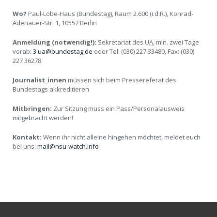
Wo?
Paul-Löbe-Haus (Bundestag), Raum 2.600 (i.d.R.), Konrad-
Adenauer-Str. 1, 10557 Berlin
Anmeldung (notwendig!):
Sekretariat des
UA
, min. zwei Tage
vorab:
3.ua@bundestag.de
oder Tel: (030) 227 33480, Fax: (030)
227 36278
Journalist_innen
müssen sich beim Pressereferat des
Bundestags akkreditieren
Mitbringen:
Zur Sitzung muss ein Pass/Personalausweis
mitgebracht werden!
Kontakt:
Wenn ihr nicht alleine hingehen möchtet, meldet euch
bei uns:
mail@nsu-watch.info