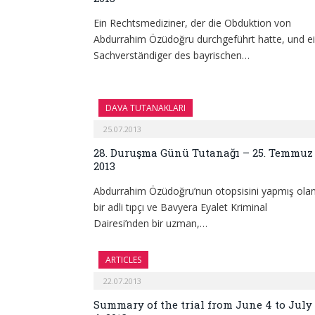
Ein Rechtsmediziner, der die Obduktion von
Abdurrahim Özüdoğru durchgeführt hatte, und e
Sachverständiger des bayrischen…
DAVA TUTANAKLARI
25.07.2013
28. Duruşma Günü Tutanağı – 25. Temmuz
2013
Abdurrahim Özüdoğru’nun otopsisini yapmış ola
bir adli tıpçı ve Bavyera Eyalet Kriminal
Dairesi’nden bir uzman,…
ARTICLES
22.07.2013
Summary of the trial from June 4 to July