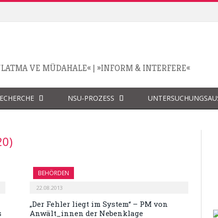
NLATMA VE MÜDAHALE«
|
»INFORM & INTERFERE«
RECHERCHE
NSU-PROZESS
UNTERSUCHUNGSAU
20)
BEHÖRDEN
22.08.2013
„Der Fehler liegt im System“ – PM von
s
Anwält_innen der Nebenklage