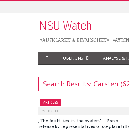
NSU Watch
»AUFKLÄREN & EINMISCHEN«
|
»AYDI
ÜBER UNS
ANALYSE & 
Search Results: Carsten (6
ARTICLES
22.08.2013
„The fault lies in the system“ – Press
release by representatives of co-plaintiff