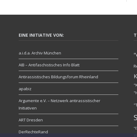
EINE INITIATIVE VON:
T
a.i.d.a. Archiv München
"
AIB – Antifaschistisches Info Blatt
R
K
Antirassistisches Bildungsforum Rheinland
"
apabiz
"
Argumente e.V. – Netzwerk antirassistischer
"
Initiativen
ART Dresden
"
DerRechteRand
#