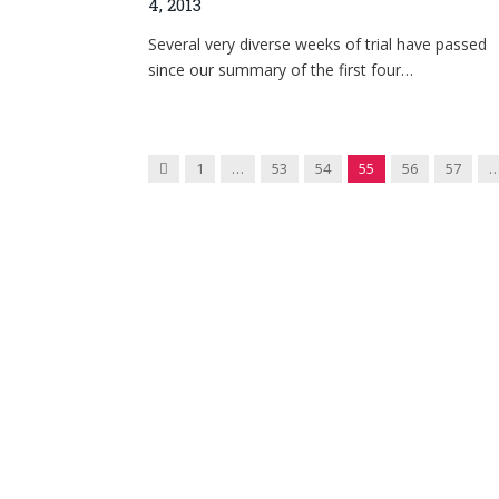
4, 2013
Several very diverse weeks of trial have passed
since our summary of the first four…
Previous
1
…
53
54
55
56
57