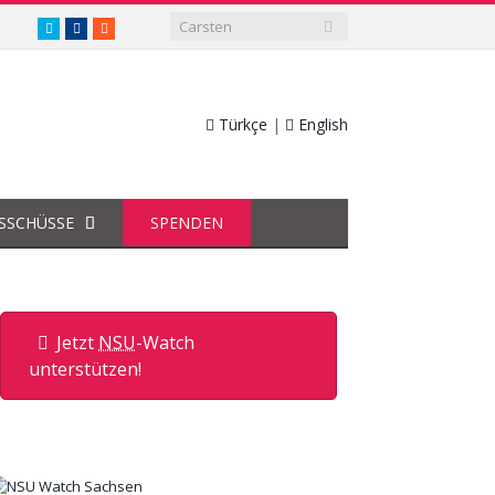
twitter.com/nsuwatch
facebook.com/nsuwatch
RSS
Türkçe
|
English
SSCHÜSSE
SPENDEN
Jetzt
NSU
-Watch
unterstützen!