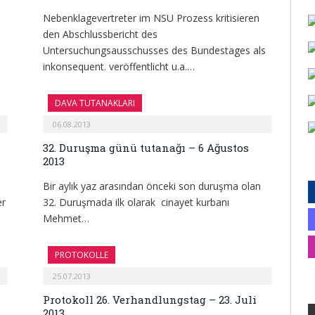
Nebenklagevertreter im NSU Prozess kritisieren
den Abschlussbericht des
Untersuchungsausschusses des Bundestages als
inkonsequent. veröffentlicht u.a.…
DAVA TUTANAKLARI
06.08.2013
32. Duruşma günü tutanağı – 6 Ağustos
2013
Bir aylık yaz arasından önceki son duruşma olan
er
32. Duruşmada ilk olarak cinayet kurbanı
Mehmet…
PROTOKOLLE
25.07.2013
Protokoll 26. Verhandlungstag – 23. Juli
2013