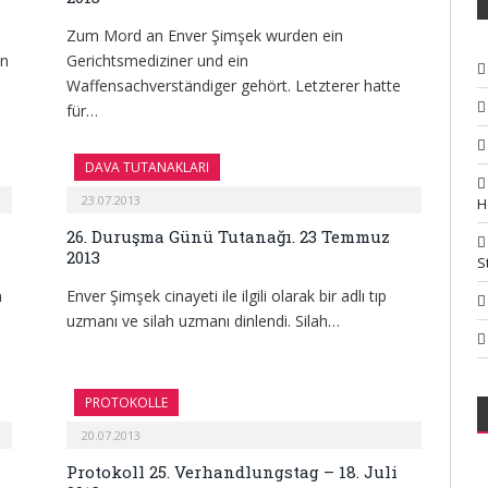
Zum Mord an Enver Şimşek wurden ein
in
Gerichtsmediziner und ein
Waffensachverständiger gehört. Letzterer hatte
für…
DAVA TUTANAKLARI
23.07.2013
H
26. Duruşma Günü Tutanağı. 23 Temmuz
2013
S
n
Enver Şimşek cinayeti ile ilgili olarak bir adlı tıp
uzmanı ve silah uzmanı dinlendi. Silah…
PROTOKOLLE
20.07.2013
Protokoll 25. Verhandlungstag – 18. Juli