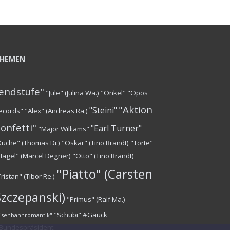
HEMEN
endstufe"
"Jule" (Julina Wa.)
"Onkel"
"Opos
"Aktion
"Steini"
ecords"
"Alex" (Andreas Ra.)
onfetti"
"Earl Turner"
"Major Williams"
Küche" (Thomas Di.)
"Oskar" (Tino Brandt)
"Torte"
Hagel" (Marcel Degner)
"Otto" (Tino Brandt)
"Piatto" (Carsten
Tristan" (Tibor Re.)
Szczepanski)
"Primus" (Ralf Ma.)
"Schubi"
#Gauck
Eisenbahnromantik"
Bundespräsident