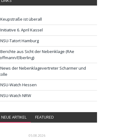
LINKS
Keupstraße ist überall
Initiative 6. April Kassel
NSU-Tatort Hamburg
Berichte aus Sicht der Nebenklage (RAe
offmann/Elberling)
News der Nebenklagevertreter Scharmer und
tolle
NSU-Watch Hessen
NSU-Watch NRW
NEUE ARTIKEL
FEATURED
05.08.2026