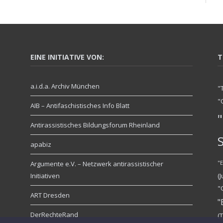
EINE INITIATIVE VON:
T
a.i.d.a. Archiv München
"
"
AIB – Antifaschistisches Info Blatt
"
Antirassistisches Bildungsforum Rheinland
apabiz
Argumente e.V. – Netzwerk antirassistischer
"
Initiativen
(
"
ART Dresden
"
DerRechteRand
(