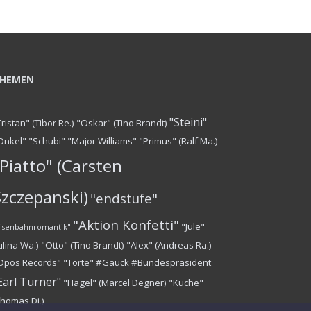
HEMEN
"Steini"
Tristan" (Tibor Re.)
"Oskar" (Tino Brandt)
Onkel"
"Schubi"
"Major Williams"
"Primus" (Ralf Ma.)
Piatto" (Carsten
Szczepanski)
"endstufe"
"Aktion Konfetti"
"Jule"
Eisenbahnromantik"
Julina Wa.)
"Otto" (Tino Brandt)
"Alex" (Andreas Ra.)
Opos Records"
"Torte"
#Gauck #Bundespräsident
Earl Turner"
"Hagel" (Marcel Degner)
"Küche"
Thomas Di.)