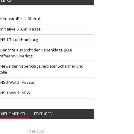
LINKS
Keupstraße ist überall
Initiative 6. April Kassel
NSU-Tatort Hamburg
Berichte aus Sicht der Nebenklage (RAe
offmann/Elberling)
News der Nebenklagevertreter Scharmer und
tolle
NSU-Watch Hessen
NSU-Watch NRW
NEUE ARTIKEL
FEATURED
05.08.2026