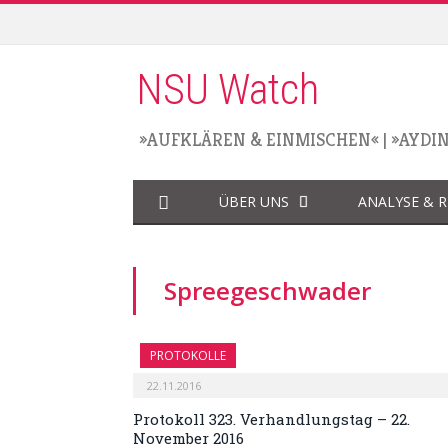
NSU Watch
»AUFKLÄREN & EINMISCHEN«
|
»AYDI
ÜBER UNS
ANALYSE & 
Spreegeschwader
PROTOKOLLE
22.11.2016
Protokoll 323. Verhandlungstag – 22.
November 2016