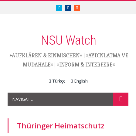
twitter.com/nsuwatch
facebook.com/nsuwatch
RSS
NSU Watch
»AUFKLÄREN & EINMISCHEN«
|
»AYDINLATMA VE
MÜDAHALE«
|
»INFORM & INTERFERE«
Türkçe
|
English
NAVIGATE
Thüringer Heimatschutz