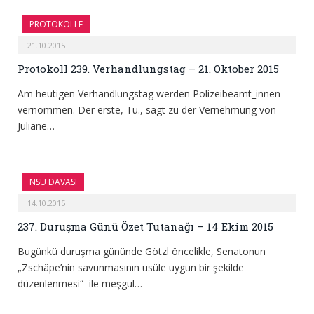
PROTOKOLLE
21.10.2015
Protokoll 239. Verhandlungstag – 21. Oktober 2015
Am heutigen Verhandlungstag werden Polizeibeamt_innen
vernommen. Der erste, Tu., sagt zu der Vernehmung von
Juliane…
NSU DAVASI
14.10.2015
237. Duruşma Günü Özet Tutanağı – 14 Ekim 2015
Bugünkü duruşma gününde Götzl öncelikle, Senatonun
„Zschäpe’nin savunmasının usüle uygun bir şekilde
düzenlenmesi“ ile meşgul…