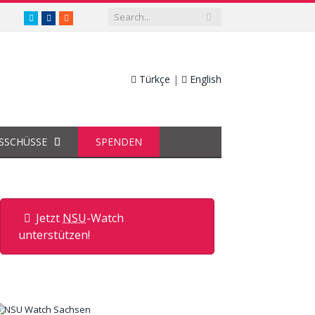
twitter.com/nsuwatch
facebook.com/nsuwatch
RSS
Türkçe
|
English
SSCHÜSSE
SPENDEN
Jetzt
NSU
-Watch
unterstützen!