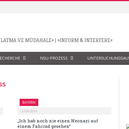
NLATMA VE MÜDAHALE«
|
»INFORM & INTERFERE«
RECHERCHE
NSU-PROZESS
UNTERSUCHUNGSAU
ss
BAYERN
27.06.2013
„Ich hab noch nie einen Neonazi auf
einem Fahrrad gesehen“