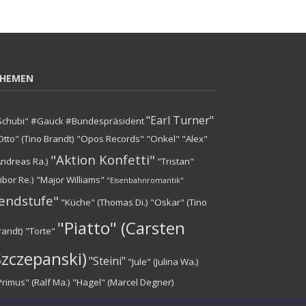
HEMEN
"Earl Turner"
Schubi"
#Gauck #Bundespräsident
Otto" (Tino Brandt)
"Opos Records"
"Onkel"
"Alex"
"Aktion Konfetti"
Andreas Ra.)
"Tristan"
Tibor Re.)
"Major Williams"
"Eisenbahnromantik"
endstufe"
"Küche" (Thomas Di.)
"Oskar" (Tino
"Piatto" (Carsten
randt)
"Torte"
Szczepanski)
"Steini"
"Jule" (Julina Wa.)
Primus" (Ralf Ma.)
"Hagel" (Marcel Degner)