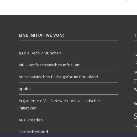
EINE INITIATIVE VON:
T
a.i.d.a. Archiv München
"
"
AIB – Antifaschistisches Info Blatt
(
Antirassistisches Bildungsforum Rheinland
(
apabiz
"
Argumente e.V. – Netzwerk antirassistischer
B
Initiativen
ART Dresden
"
DerRechteRand