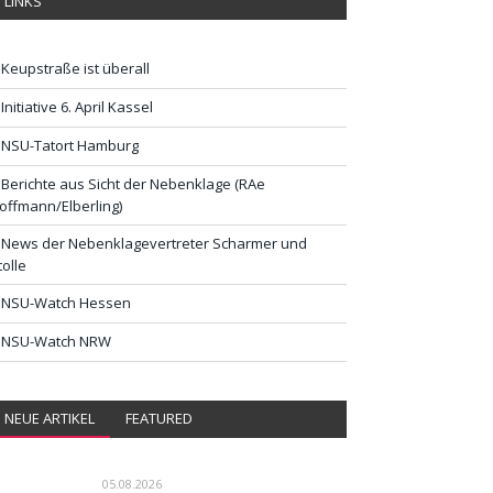
LINKS
Keupstraße ist überall
Initiative 6. April Kassel
NSU-Tatort Hamburg
Berichte aus Sicht der Nebenklage (RAe
offmann/Elberling)
News der Nebenklagevertreter Scharmer und
tolle
NSU-Watch Hessen
NSU-Watch NRW
NEUE ARTIKEL
FEATURED
05.08.2026