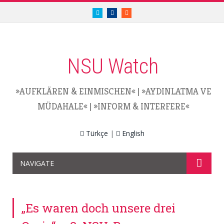
twitter.com/nsuwatch
facebook.com/nsuwatch
RSS
NSU Watch
»AUFKLÄREN & EINMISCHEN«
|
»AYDINLATMA VE
MÜDAHALE«
|
»INFORM & INTERFERE«
Türkçe
|
English
NAVIGATE
„Es waren doch unsere drei