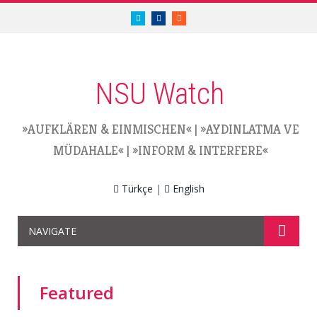
twitter.com/nsuwatch
facebook.com/nsuwatch
RSS
NSU Watch
»AUFKLÄREN & EINMISCHEN«
|
»AYDINLATMA VE
MÜDAHALE«
|
»INFORM & INTERFERE«
Türkçe
|
English
NAVIGATE
Featured