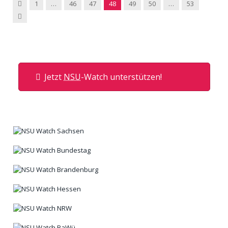
Previous
1
…
46
47
48
49
50
…
53
Next
Jetzt
NSU
-Watch unterstützen!