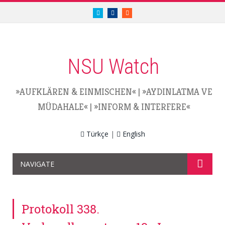
twitter.com/nsuwatch
facebook.com/nsuwatch
RSS
NSU Watch
»AUFKLÄREN & EINMISCHEN«
|
»AYDINLATMA VE
MÜDAHALE«
|
»INFORM & INTERFERE«
Türkçe
|
English
NAVIGATE
Protokoll 338.