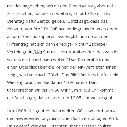
mir das angesehen, würde den Beweisantrag aber nicht
zurückziehen, sondern erweitern, ich bitte Sie mir bis
Dienstag dafür Zeit zu geben.“ Götzl sagt, dass das
Konzept von Prof. Dr. Saß nun vorliege und man es eben
ausdrucken und kopieren lassen: „Ich nehme an, der
Hilfsantrag hat sich dann erledigt? Nicht?“ Zschäpe-
Verteidigerin
RAin
Sturm: „Herr Vorsitzender, das würden
wir uns erst anschauen wollen.“ Das Kamerabild, das
einen Überblick über die Reihen der
NK
-Vertreter_innen
zeigt, wird unscharf. Götzl: „Das Bild könnte schärfer sein.
Wie lang brauchen Sie dafür? 10 Minuten? Dann
unterbrechen wir bis 11:50 Uhr.“ Um 11:58 Uhr kommt
die Durchsage, dass es erst um 12:05 Uhr weitergeht.
Um 12:06 Uhr geht es dann weiter. Götzl wendet sich an
den anwesenden psychiatrischen Sachverständigen Prof.
Dr. Leygraf, der das Gutachten über Carsten Schultze