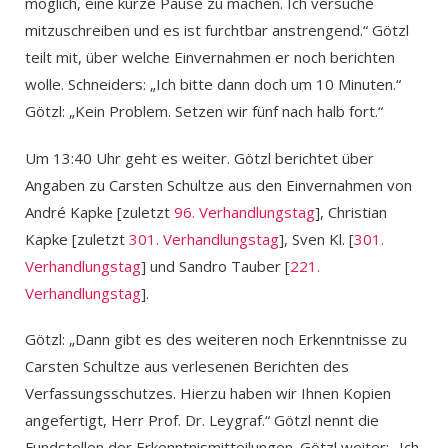
möglich, eine kurze Pause zu machen. Ich versuche
mitzuschreiben und es ist furchtbar anstrengend.“ Götzl
teilt mit, über welche Einvernahmen er noch berichten
wolle. Schneiders: „Ich bitte dann doch um 10 Minuten.“
Götzl: „Kein Problem. Setzen wir fünf nach halb fort.“
Um 13:40 Uhr geht es weiter. Götzl berichtet über
Angaben zu Carsten Schultze aus den Einvernahmen von
André Kapke [zuletzt
96. Verhandlungstag
], Christian
Kapke [zuletzt
301. Verhandlungstag
], Sven Kl. [
301.
Verhandlungstag
] und Sandro Tauber [
221.
Verhandlungstag
].
Götzl: „Dann gibt es des weiteren noch Erkenntnisse zu
Carsten Schultze aus verlesenen Berichten des
Verfassungsschutzes. Hierzu haben wir Ihnen Kopien
angefertigt, Herr Prof. Dr. Leygraf.“ Götzl nennt die
Fundstellen der Erkenntnismitteilungen. Götzl weiter: „Ich