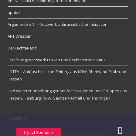
Antirassistisches Bildungsforum Rheinland
apabiz
Argumente e.V. – Netzwerk antirassistischer Initiativen
ART Dresden
DerRechteRand
Forschungsnetzwerk Frauen und Rechtsextremismus
LOTTA – Antifaschistische Zeitung aus NRW, Rheinland-Pfalz und
Hessen
Und weiterer unabhängiger Antifaschist_innen und Gruppen aus
Hessen, Hamburg, NRW, Sachsen-Anhalt und Thüringen
THEMEN
Jetzt Spenden
"Jule" (Julina Wa.)
"Küche" (Thomas Di.)
"Major Williams"