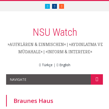
twitter.com/nsuwatch
facebook.com/nsuwatch
RSS
NSU Watch
»AUFKLÄREN & EINMISCHEN«
|
»AYDINLATMA VE
MÜDAHALE«
|
»INFORM & INTERFERE«
Türkçe
|
English
NAVIGATE
Braunes Haus