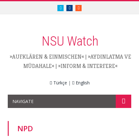
twitter.com/nsuwatch
facebook.com/nsuwatch
RSS
NSU Watch
»AUFKLÄREN & EINMISCHEN«
|
»AYDINLATMA VE
MÜDAHALE«
|
»INFORM & INTERFERE«
Türkçe
|
English
NAVIGATE
NPD