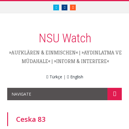
twitter.com/nsuwatch
facebook.com/nsuwatch
RSS
NSU Watch
»AUFKLÄREN & EINMISCHEN«
|
»AYDINLATMA VE
MÜDAHALE«
|
»INFORM & INTERFERE«
Türkçe
|
English
NAVIGATE
Ceska 83