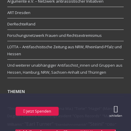
Argumente e.V. – Netzwerk antirassistischer Initiativen
ART Dresden
DerRechteRand
Forschungsnetzwerk Frauen und Rechtsextremismus
LOTTA – Antifaschistische Zeitung aus NRW, Rheinland-Pfalz und
Hessen
Und weiterer unabhängiger Antifaschist_innen und Gruppen aus
Hessen, Hamburg, NRW, Sachsen-Anhalt und Thüringen
THEMEN
"Tristan" (Tibor Re.)
"Jule" (Julina Wa.)
"Torte"
"Hagel" (Marcel
Jetzt Spenden
Degner)
#Gauck #Bundespräsident
"Opos Records"
"Major
schließen
"Earl Turner"
"Steini"
Williams"
"Otto"
"Eisenbahnromantik"